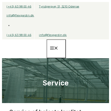
Hop
(+45) 63 98 00 46
Tyrsbjergvej 51, 5210 Odense
til
info@flexgardin.dk
indhold
(+45) 63 98 00 46
info@flexgardin.dk
Menu
Service