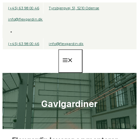
Hop
(+45) 63 98 00 46
Tyrsbjergvej 51, 5210 Odense
til
info@flexgardin.dk
indhold
(+45) 63 98 00 46
info@flexgardin.dk
Menu
Gavlgardiner